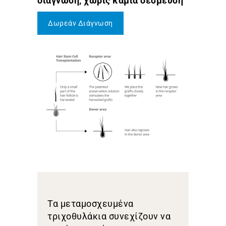
διάγνωση, χωρίς καμία δέσμευση
Δωρεάν Διάγνωση
Τα μεταμοσχευμένα
τριχοθυλάκια συνεχίζουν να