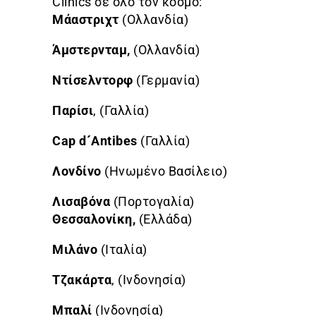
Clinics σε όλο τον κόσμο:
Μάαστριχτ
(Ολλανδία)
Άμστερνταμ,
(Ολλανδία)
Ντίσελντορφ
(Γερμανία)
Παρίσι
, (Γαλλία)
Cap
d
´
Antibes
(Γαλλία)
Λονδίνο
(Ηνωμένο Βασίλειο)
Λισαβόνα
(Πορτογαλία)
Θεσσαλονίκη,
(Ελλάδα)
Μιλάνο
(Ιταλία)
Τζακάρτα
, (Ινδονησία)
Μπαλί
(Ινδονησία)