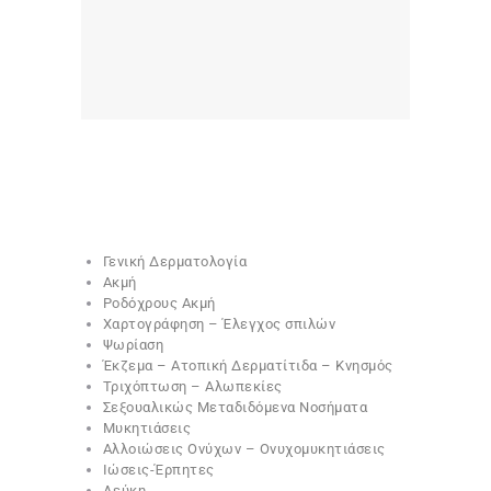
Γενική Δερματολογία
Ακμή
Ροδόχρους Ακμή
Χαρτογράφηση – Έλεγχος σπιλών
Ψωρίαση
Έκζεμα – Ατοπική Δερματίτιδα – Κνησμός
Τριχόπτωση – Αλωπεκίες
Σεξουαλικώς Μεταδιδόμενα Νοσήματα
Μυκητιάσεις
Αλλοιώσεις Ονύχων – Ονυχομυκητιάσεις
Ιώσεις-Έρπητες
Λεύκη