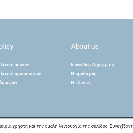
olicy
About us
λιτική cookies
Ιωαννίδης Δημήτριος
λιτική προσωπικών
Η ομάδα μας
δομένων
Η κλινική
ειρία χρήστη και την ομαλή λειτουργία της σελίδας. Συνεχίζον
ights Reserved | Optimized by
Suge