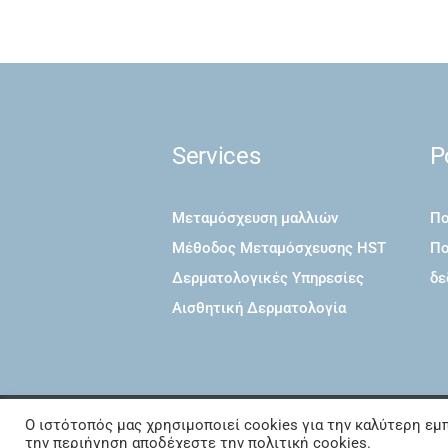
Services
P
Μεταμόσχευση μαλλιών
Πο
Μέθοδος Μεταμόσχευσης HST
Πο
Δερματολογικές Υπηρεσίες
δε
Αισθητική Δερματολογία
Ο ιστότοπός μας χρησιμοποιεί cookies για την καλύτερη εμπ
DermAestheticsHair
© 2026. All R
την περιήγηση αποδέχεστε την πολιτική cookies.