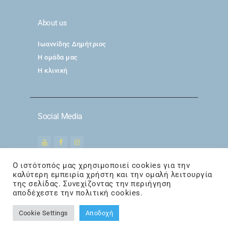
About us
Ιωαννίδης Δημήτριος
Η ομάδα μας
Η κλινική
Social Media
Ο ιστότοπός μας χρησιμοποιεί cookies για την
καλύτερη εμπειρία χρήστη και την ομαλή λειτουργία
της σελίδας. Συνεχίζοντας την περιήγηση
DermAestheticsHair
© 2026. All
αποδέχεστε την πολιτική cookies.
Rights Reserved | Optimized by
Cookie Settings
Αποδοχή
Suge