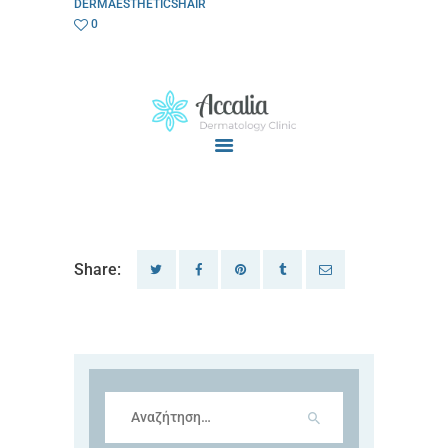
DERMAESTHETICSHAIR
0
Share:
Αναζήτηση
για: