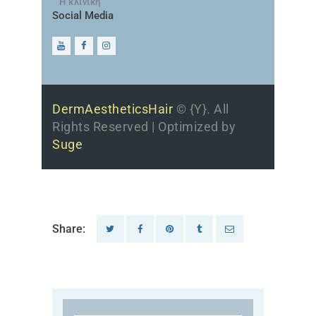
Η κλινική
Social Media
DermAestheticsHair
© {Y}. All
Rights Reserved | Optimized by
Suge
Share: