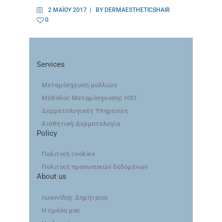
2 ΜΑΪ́ΟΥ 2017
BY
DERMAESTHETICSHAIR
0
Services
Μεταμόσχευση μαλλιών
Μέθοδος Μεταμόσχευσης HST
Δερματολογικές Υπηρεσίες
Αισθητική Δερματολογία
Policy
Πολιτική cookies
Πολιτική προσωπικών δεδομένων
About us
Ιωαννίδης Δημήτριος
Η ομάδα μας